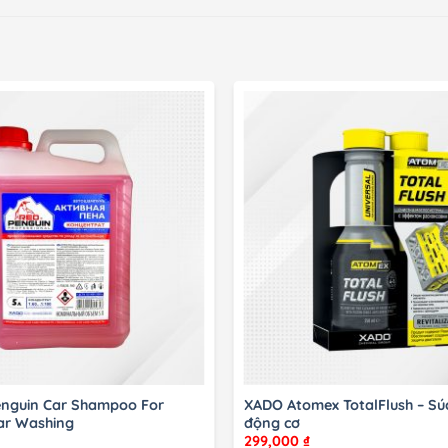
nguin Car Shampoo For
XADO Atomex TotalFlush – Súc
ar Washing
động cơ
299,000
₫