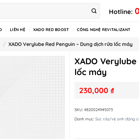
Hotline:
O
LIÊN HỆ
XADO RED BOOST
CÔNG NGHỆ REVITALIZANT
ơ
/
XADO Verylube Red Penguin – Dung dịch rửa lốc máy
XADO Verylube 
lốc máy
230,000
₫
SKU:
4820024945073
Danh mục:
Súc rửa/vệ sinh động c