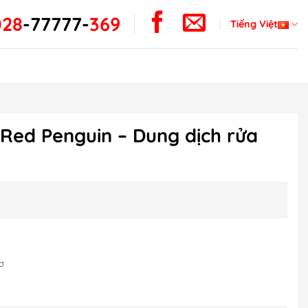
028
-
77777-
369
Tiếng Việt
Red Penguin – Dung dịch rửa
ơ