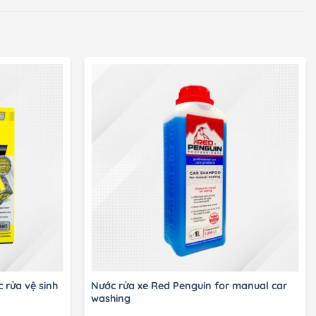
 rửa vệ sinh
Nước rửa xe Red Penguin for manual car
washing