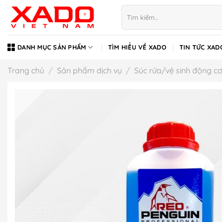
Bỏ
Tìm
qua
kiếm:
nội
dung
DANH MỤC SẢN PHẨM
TÌM HIỂU VỀ XADO
TIN TỨC XAD
Trang chủ
/
Sản phẩm dịch vụ
/
Súc rửa/vệ sinh động c