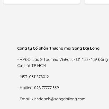
Công ty Cổ phần Thương mại Song Đại Long
- VPĐD: Lầu 2 Tòa nhà VinFast - D1, 135 - 139 Đồn
Cát Lái, TP HCM
- MST: 0311878012
- Hotline: 028 77777 369
- Email: kinhdoanh@songdailong.com