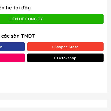
ên hệ tại đây
LIÊN HỆ CÔNG TY
à các sàn TMĐT
vn
Shopee Store
Tiktokshop