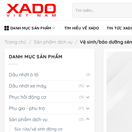
Bỏ
Tìm
qua
kiếm:
nội
dung
DANH MỤC SẢN PHẨM
TÌM HIỂU VỀ XADO
TIN TỨC XAD
Trang chủ
/
Sản phẩm dịch vụ
/
Vệ sinh/bảo dưỡng sê
DANH MỤC SẢN PHẨM
Dầu nhớt ô tô
(3)
Dầu nhớt xe máy
(15)
Phục hồi động cơ
(11)
Phụ gia - phụ trợ
(17)
Sản phẩm dịch vụ
(21)
Súc rửa/vệ sinh động cơ