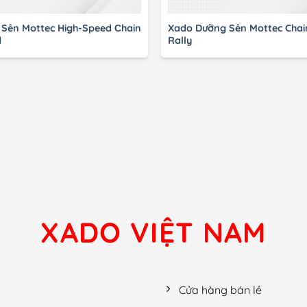
Sên Mottec High-Speed Сhain
Xado Dưỡng Sên Mottec Chai
d
Rally
XADO VIỆT NAM
Cửa hàng bán lẻ