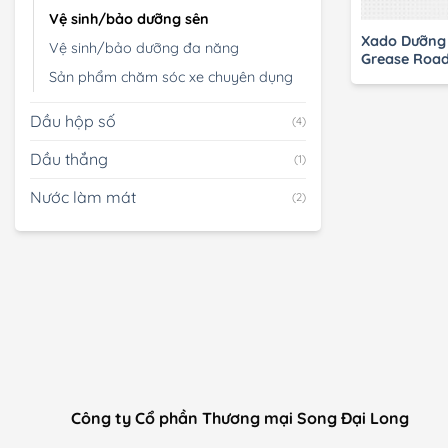
Vệ sinh/bảo dưỡng sên
Xado Dưỡng 
Vệ sinh/bảo dưỡng đa năng
Grease Roa
Sản phẩm chăm sóc xe chuyên dụng
Dầu hộp số
(4)
Dầu thắng
(1)
Nước làm mát
(2)
Công ty Cổ phần Thương mại Song Đại Long