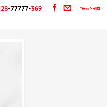
028
-
77777-
369
Tiếng Việt