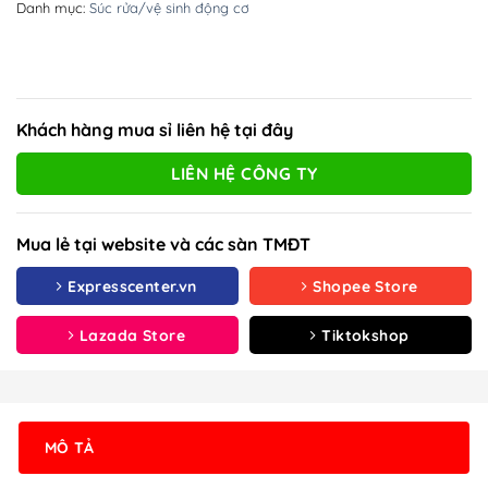
Danh mục:
Súc rửa/vệ sinh động cơ
Khách hàng mua sỉ liên hệ tại đây
LIÊN HỆ CÔNG TY
Mua lẻ tại website và các sàn TMĐT
Expresscenter.vn
Shopee Store
Lazada Store
Tiktokshop
MÔ TẢ