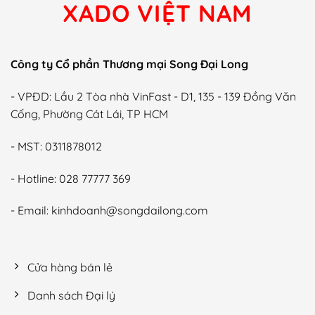
XADO VIỆT NAM
Công ty Cổ phần Thương mại Song Đại Long
- VPĐD: Lầu 2 Tòa nhà VinFast - D1, 135 - 139 Đồng Văn
Cống, Phường Cát Lái, TP HCM
- MST: 0311878012
- Hotline: 028 77777 369
- Email: kinhdoanh@songdailong.com
Cửa hàng bán lẻ
Danh sách Đại lý