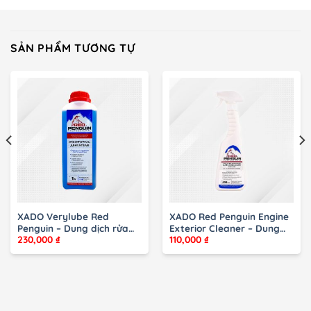
SẢN PHẨM TƯƠNG TỰ
XADO Verylube Red
XADO Red Penguin Engine
Penguin – Dung dịch rửa
Exterior Cleaner – Dung
230,000
₫
110,000
₫
lốc máy
dịch rửa lốc máy đậm đặc