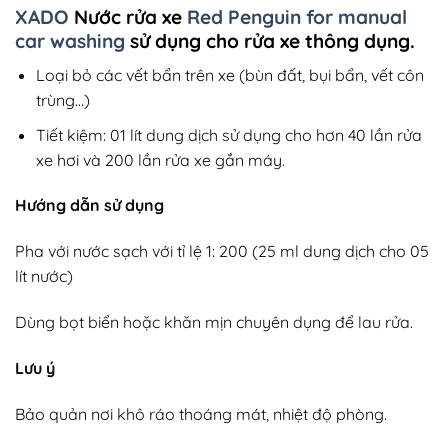
XADO
Nước rửa xe
Red Penguin for manual
car washing
sử dụng cho rửa xe thông dụng.
Loại bỏ các vết bẩn trên xe (bùn đất, bụi bẩn, vết côn
trùng…)
Tiết kiệm: 01 lít dung dịch sử dụng cho hơn 40 lần rửa
xe hơi và 200 lần rửa xe gắn máy.
Hướng dẫn sử dụng
Pha với nước sạch với tỉ lệ 1: 200 (25 ml dung dịch cho 05
lít nước)
Dùng bọt biển hoặc khăn mịn chuyên dụng để lau rửa.
Lưu ý
Bảo quản nơi khô ráo thoáng mát, nhiệt độ phòng.