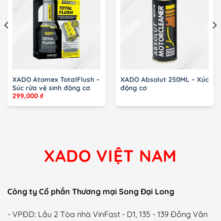
XADO Atomex TotalFlush –
XADO Absolut 250ML – Xúc
Súc rửa vệ sinh động cơ
động cơ
299,000
₫
XADO VIỆT NAM
Công ty Cổ phần Thương mại Song Đại Long
- VPĐD: Lầu 2 Tòa nhà VinFast - D1, 135 - 139 Đồng Văn