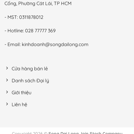
Cống, Phường Cát Lái, TP HCM
- MST: 0311878012
- Hotline: 028 77777 369
- Email: kinhdoanh@songdailong.com
Cửa hàng bán lẻ
Danh sách Đại lý
Giới thiệu
Liên hệ
Copyright 2026 ©
Song Dai Long Join Stock Company