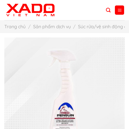
Bỏ
qua
nội
dung
Trang chủ
/
Sản phẩm dịch vụ
/
Súc rửa/vệ sinh động c