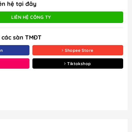
ên hệ tại đây
LIÊN HỆ CÔNG TY
à các sàn TMĐT
vn
Shopee Store
Tiktokshop