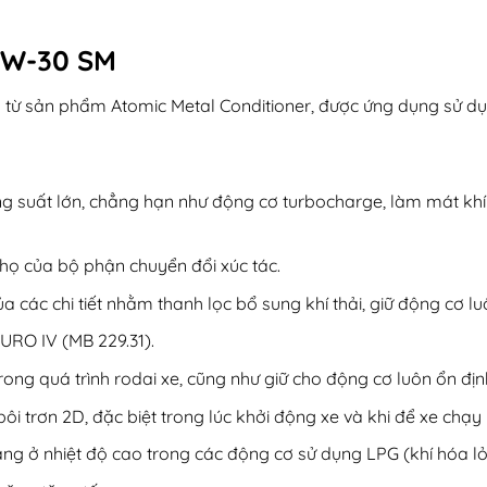
 5W-30 SM
từ sản phẩm Atomic Metal Conditioner, được ứng dụng sử dụng
 suất lớn, chẳng hạn như động cơ turbocharge, làm mát khí nạ
thọ của bộ phận chuyển đổi xúc tác.
ủa các chi tiết nhằm thanh lọc bổ sung khí thải, giữ động cơ lu
URO IV (MB 229.31).
ong quá trình rodai xe, cũng như giữ cho động cơ luôn ổn địn
bôi trơn 2D, đặc biệt trong lúc khởi động xe và khi để xe chạy 
ăng ở nhiệt độ cao trong các động cơ sử dụng LPG (khí hóa lỏ