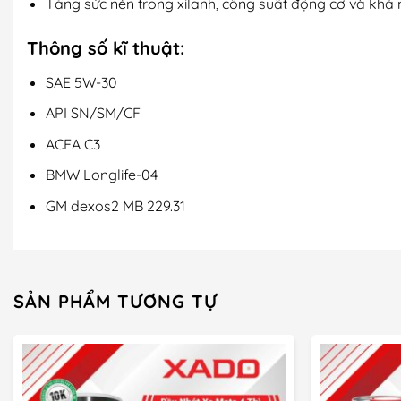
Tăng sức nén trong xilanh, công suất động cơ và khả 
Thông số kĩ thuật:
SAE 5W-30
API SN/SM/CF
ACEA C3
BMW Longlife-04
GM dexos2 MB 229.31
SẢN PHẨM TƯƠNG TỰ