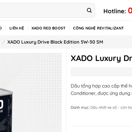
Hotline:
O
LIÊN HỆ
XADO RED BOOST
CÔNG NGHỆ REVITALIZANT
/
XADO Luxury Drive Black Edition 5W-30 SM
XADO Luxury Dr
Dầu tổng hợp cao cấp thế h
Conditioner, được ứng dụng s
Danh mục:
Dầu nhớt xe số - côn ta