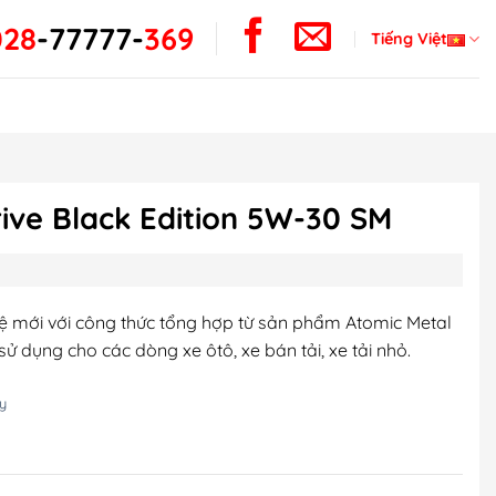
028
-
77777-
369
Tiếng Việt
ive Black Edition 5W-30 SM
ệ mới với công thức tổng hợp từ sản phẩm Atomic Metal
ử dụng cho các dòng xe ôtô, xe bán tải, xe tải nhỏ.
y