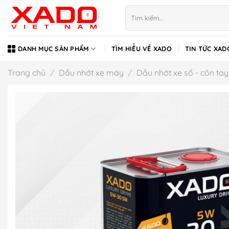
Bỏ
Tìm
qua
kiếm:
nội
dung
DANH MỤC SẢN PHẨM
TÌM HIỂU VỀ XADO
TIN TỨC XAD
Trang chủ
/
Dầu nhớt xe máy
/
Dầu nhớt xe số - côn tay