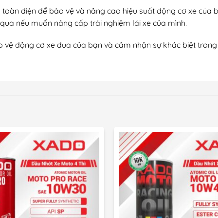
toàn diện để bảo vệ và nâng cao hiệu suất động cơ xe của bạn
ua nếu muốn nâng cấp trải nghiệm lái xe của mình.
ệ động cơ xe đua của bạn và cảm nhận sự khác biệt trong t