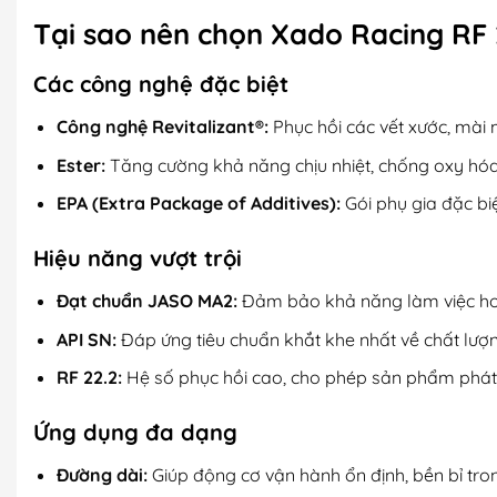
Tại sao nên chọn Xado Racing RF 
Các công nghệ đặc biệt
Công nghệ Revitalizant®:
Phục hồi các vết xước, mài 
Ester:
Tăng cường khả năng chịu nhiệt, chống oxy hóa,
EPA (Extra Package of Additives):
Gói phụ gia đặc biệ
Hiệu năng vượt trội
Đạt chuẩn JASO MA2:
Đảm bảo khả năng làm việc hoà
API SN:
Đáp ứng tiêu chuẩn khắt khe nhất về chất lượn
RF 22.2:
Hệ số phục hồi cao, cho phép sản phẩm phát 
Ứng dụng đa dạng
Đường dài:
Giúp động cơ vận hành ổn định, bền bỉ tro