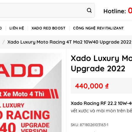
Hotline:
O
LIÊN HỆ
XADO RED BOOST
CÔNG NGHỆ REVITALIZANT
/
Xado Luxury Moto Racing 4T Ma2 10W40 Upgrade 2022
Xado Luxury M
Upgrade 2022
440,000
₫
Xado Racing RF 22.2 10W-4
vết xước và mài mòn trên bề 
SKU:
8718026103163-1