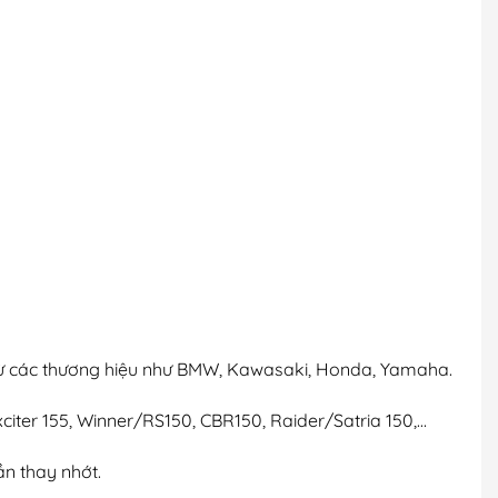
 từ các thương hiệu như BMW, Kawasaki, Honda, Yamaha.
citer 155, Winner/RS150, CBR150, Raider/Satria 150,…
ần thay nhớt.