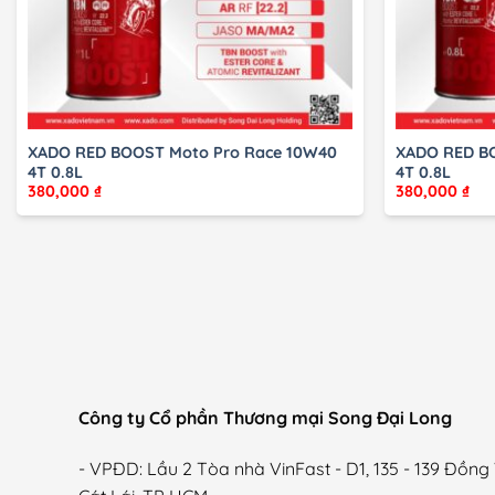
XADO RED BOOST Moto Pro Race 10W40
XADO RED B
4T 0.8L
4T 0.8L
380,000
₫
380,000
₫
Công ty Cổ phần Thương mại Song Đại Long
- VPĐD: Lầu 2 Tòa nhà VinFast - D1, 135 - 139 Đồn