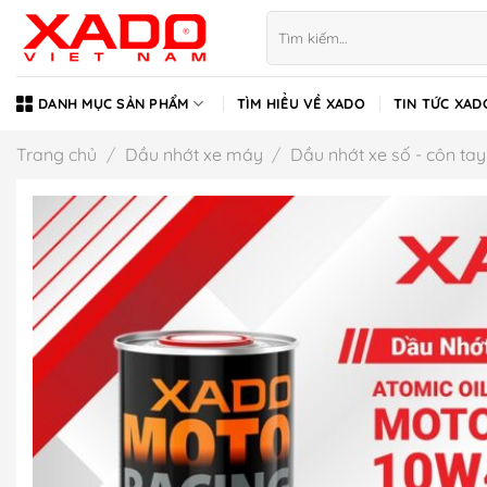
Bỏ
Tìm
qua
kiếm:
nội
dung
DANH MỤC SẢN PHẨM
TÌM HIỂU VỀ XADO
TIN TỨC XAD
Trang chủ
/
Dầu nhớt xe máy
/
Dầu nhớt xe số - côn tay