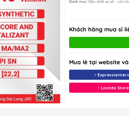
Danh mục:
Dầu nhớt xe số - côn ta
Khách hàng mua sỉ li
Mua lẻ tại website v
Expresscenter.
Lazada Store