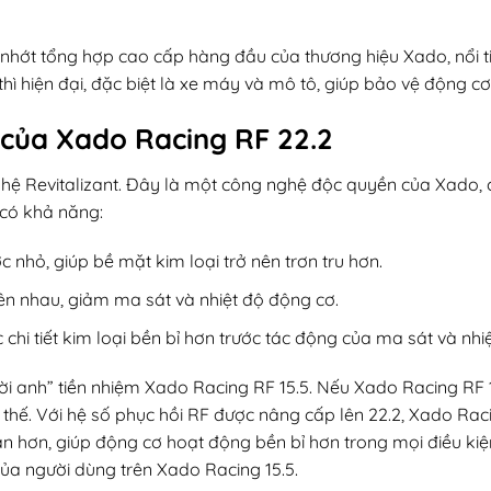
hớt tổng hợp cao cấp hàng đầu của thương hiệu Xado, nổi ti
hì hiện đại, đặc biệt là xe máy và mô tô, giúp bảo vệ động cơ
 của Xado Racing RF 22.2
ghệ Revitalizant. Đây là một công nghệ độc quyền của Xado, 
 có khả năng:
nhỏ, giúp bề mặt kim loại trở nên trơn tru hơn.
 trên nhau, giảm ma sát và nhiệt độ động cơ.
hi tiết kim loại bền bỉ hơn trước tác động của ma sát và nhi
i anh” tiền nhiệm Xado Racing RF 15.5. Nếu Xado Racing RF 
thế. Với hệ số phục hồi RF được nâng cấp lên 22.2, Xado Raci
n hơn, giúp động cơ hoạt động bền bỉ hơn trong mọi điều kiệ
ủa người dùng trên Xado Racing 15.5.