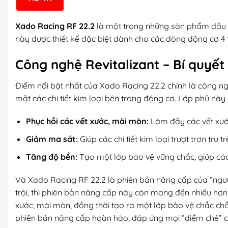
Xado Racing RF 22.2
là một trong những sản phẩm dầu n
này được thiết kế đặc biệt dành cho các dòng động cơ 4 t
Công nghệ Revitalizant – Bí quyết
Điểm nổi bật nhất của Xado Racing 22.2 chính là công n
mặt các chi tiết kim loại bên trong động cơ. Lớp phủ này
Phục hồi các vết xước, mài mòn:
Làm đầy các vết xước 
Giảm ma sát:
Giúp các chi tiết kim loại trượt trơn tru
Tăng độ bền:
Tạo một lớp bảo vệ vững chắc, giúp các c
Và Xado Racing RF 22.2 là phiên bản nâng cấp của “ngườ
trội, thì phiên bản nâng cấp này còn mang đến nhiều hơn 
xước, mài mòn, đồng thời tạo ra một lớp bảo vệ chắc chắ
phiên bản nâng cấp hoàn hảo, đáp ứng mọi “điểm chê” c