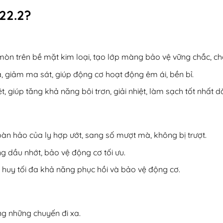
22.2?
mòn trên bề mặt kim loại, tạo lớp màng bảo vệ vững chắc, ch
 giảm ma sát, giúp động cơ hoạt động êm ái, bền bỉ.
t, giúp tăng khả năng bôi trơn, giải nhiệt, làm sạch tốt nhất 
n hảo của ly hợp ướt, sang số mượt mà, không bị trượt.
g dầu nhớt, bảo vệ động cơ tối ưu.
huy tối đa khả năng phục hồi và bảo vệ động cơ.
ng những chuyến đi xa.