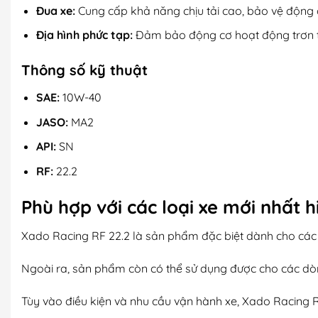
Đua xe:
Cung cấp khả năng chịu tải cao, bảo vệ động c
Địa hình phức tạp:
Đảm bảo động cơ hoạt động trơn tr
Thông số kỹ thuật
SAE:
10W-40
JASO:
MA2
API:
SN
RF:
22.2
Phù hợp với các loại xe mới nhất h
Xado Racing RF 22.2 là sản phẩm đặc biệt dành cho các
Ngoài ra, sản phẩm còn có thể sử dụng được cho các dòng
Tùy vào điều kiện và nhu cầu vận hành xe, Xado Racing 