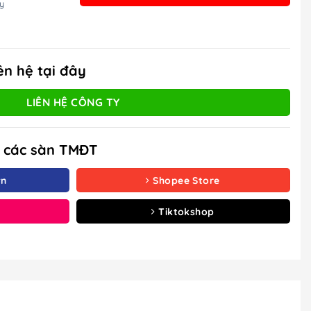
y
ên hệ tại đây
LIÊN HỆ CÔNG TY
à các sàn TMĐT
vn
Shopee Store
Tiktokshop