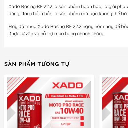
Xado Racing RF 22.2 là sản phẩm hoàn hảo, là giải pháp 
dùng, đây chắc chắn là sản phẩm mà bạn không thể bỏ q
Hãy đặt mua Xado Racing RF 22.2 ngay hôm nay để bảo v
được tư vấn và hỗ trợ mua hàng nhanh chóng.
SẢN PHẨM TƯƠNG TỰ