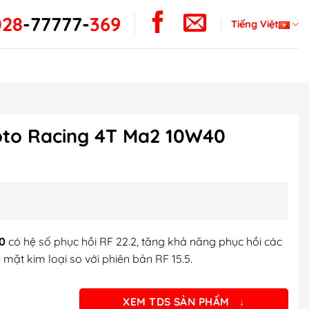
028
-
77777-
369
Tiếng Việt
oto Racing 4T Ma2 10W40
0
có hệ số phục hồi RF 22.2, tăng khả năng phục hồi các
mặt kim loại so với phiên bản RF 15.5.
XEM TDS SẢN PHẨM
↓