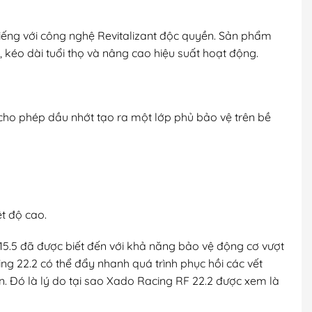
ếng với công nghệ Revitalizant độc quyền. Sản phẩm
, kéo dài tuổi thọ và nâng cao hiệu suất hoạt động.
cho phép dầu nhớt tạo ra một lớp phủ bảo vệ trên bề
ệt độ cao.
15.5 đã được biết đến với khả năng bảo vệ động cơ vượt
ng 22.2 có thể đẩy nhanh quá trình phục hồi các vết
n. Đó là lý do tại sao Xado Racing RF 22.2 được xem là