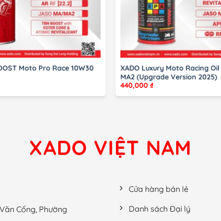
OOST Moto Pro Race 10W30
XADO Luxury Moto Racing Oil
MA2 (Upgrade Version 2025)
440,000
₫
XADO VIỆT NAM
Cửa hàng bán lẻ
Danh sách Đại lý
g Văn Cống, Phường