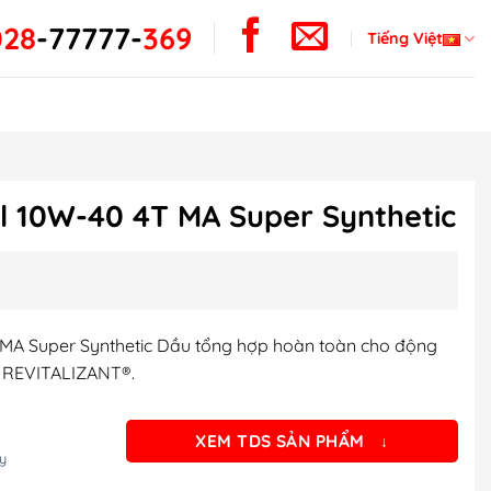
028
-
77777-
369
Tiếng Việt
l 10W-40 4T MA Super Synthetic
MA Super Synthetic Dầu tổng hợp hoàn toàn cho động
o REVITALIZANT®.
XEM TDS SẢN PHẨM
↓
y