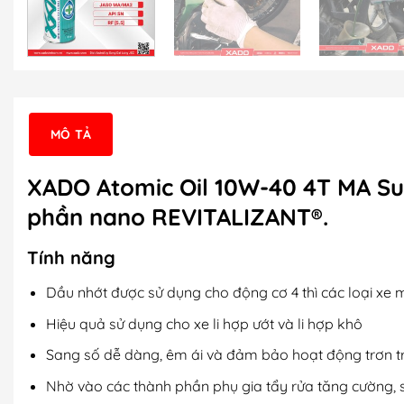
MÔ TẢ
XADO Atomic Oil 10W-40 4T MA Sup
phần nano REVITALIZANT®.
Tính năng
Dầu nhớt được sử dụng cho động cơ 4 thì các loại xe mo
Hiệu quả sử dụng cho xe li hợp ướt và li hợp khô
Sang số dễ dàng, êm ái và đảm bảo hoạt động trơn tru
Nhờ vào các thành phần phụ gia tẩy rửa tăng cường, 