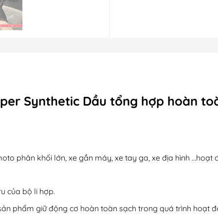
er Synthetic Dầu tổng hợp hoàn toàn
to phân khối lớn, xe gắn máy, xe tay ga, xe địa hình …hoạt độ
 của bộ li hợp.
sản phẩm giữ động cơ hoàn toàn sạch trong quá trình hoạt đ