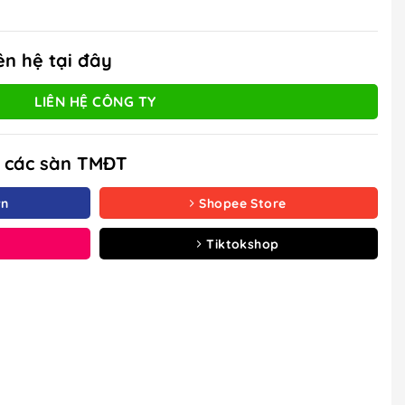
ên hệ tại đây
LIÊN HỆ CÔNG TY
à các sàn TMĐT
vn
Shopee Store
Tiktokshop