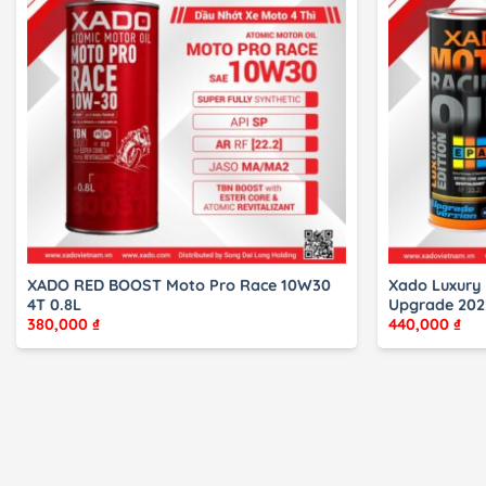
XADO RED BOOST Moto Pro Race 10W30
Xado Luxury
4T 0.8L
Upgrade 202
380,000
₫
440,000
₫