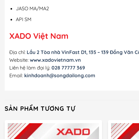
JASO MA/MA2
API SM
XADO Việt Nam
Địa chỉ:
Lầu 2 Tòa nhà VinFast D1, 135 – 139 Đồng Văn C
Website:
www.xadovietnam.vn
Liên hệ làm đại lý:
028 77777 369
Email:
kinhdoanh@songdailong.com
SẢN PHẨM TƯƠNG TỰ