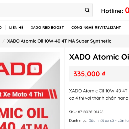
Hotline:
O
LIÊN HỆ
XADO RED BOOST
CÔNG NGHỆ REVITALIZANT
/
XADO Atomic Oil 10W-40 4T MA Super Synthetic
XADO Atomic Oi
335,000
₫
XADO Atomic Oil 10W-40 4T 
cơ 4 thì với thành phần nan
SKU:
8718026101428
Danh mục:
Dầu nhớt xe số - côn ta