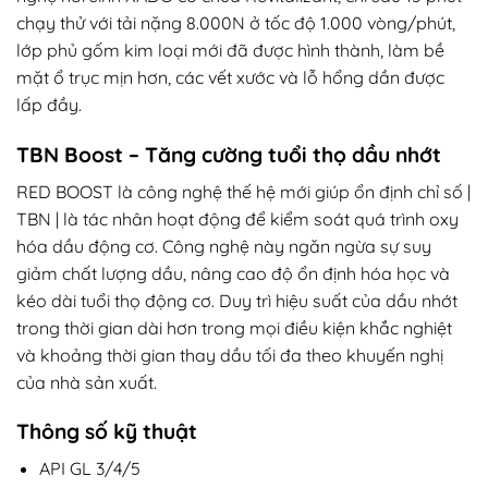
chạy thử với tải nặng 8.000N ở tốc độ 1.000 vòng/phút,
lớp phủ gốm kim loại mới đã được hình thành, làm bề
mặt ổ trục mịn hơn, các vết xước và lỗ hổng dần được
lấp đầy.
TBN Boost – Tăng cường tuổi thọ dầu nhớt
RED BOOST là công nghệ thế hệ mới giúp ổn định chỉ số |
TBN | là tác nhân hoạt động để kiểm soát quá trình oxy
hóa dầu động cơ. Công nghệ này ngăn ngừa sự suy
giảm chất lượng dầu, nâng cao độ ổn định hóa học và
kéo dài tuổi thọ động cơ. Duy trì hiệu suất của dầu nhớt
trong thời gian dài hơn trong mọi điều kiện khắc nghiệt
và khoảng thời gian thay dầu tối đa theo khuyến nghị
của nhà sản xuất.
Thông số kỹ thuật
API GL 3/4/5