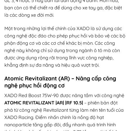
GL 3, 4 hoặc 5 hay bán tải dẫn động 4 bánh. Hơn nữa,
bạn còn có thể chiết ra để dùng cho xe tay ga, đặc biệt
là các dòng xe đời mới.
Một trong những lợi thế chính của XADO là sử dụng các
công nghệ độc đáo cho phép phục hồi và bảo vệ các bộ
phận động cơ và các cơ chế khác bị mòn. Các công
nghệ này không chỉ sử dụng trong ngành ô tô mà còn
được ứng dụng rộng rãi trong lĩnh vực công nghiệp,
khẳng định sự đa năng và hiệu quả vượt trội.
Atomic Revitalizant (AR) – Nâng cấp công
nghệ phục hồi động cơ
XADO Red Boost 75W-90 được nâng tầm với công nghệ
ATOMIC REVITALIZANT |AR| |RF 10.5|
– phiên bản đột
phá từ công nghệ Revitalizant từng làm nên tên tuổi của
XADO Racing. Điểm nhấn chính là nồng độ hạt
nanoparticle tăng gấp đôi, đẩy nhanh quá trình hình