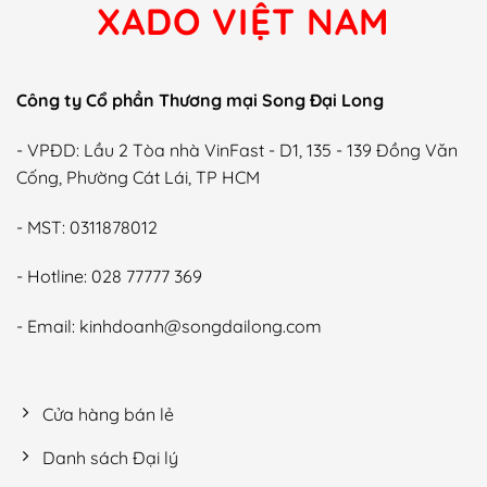
XADO VIỆT NAM
Công ty Cổ phần Thương mại Song Đại Long
- VPĐD: Lầu 2 Tòa nhà VinFast - D1, 135 - 139 Đồng Văn
Cống, Phường Cát Lái, TP HCM
- MST: 0311878012
- Hotline: 028 77777 369
- Email: kinhdoanh@songdailong.com
Cửa hàng bán lẻ
Danh sách Đại lý