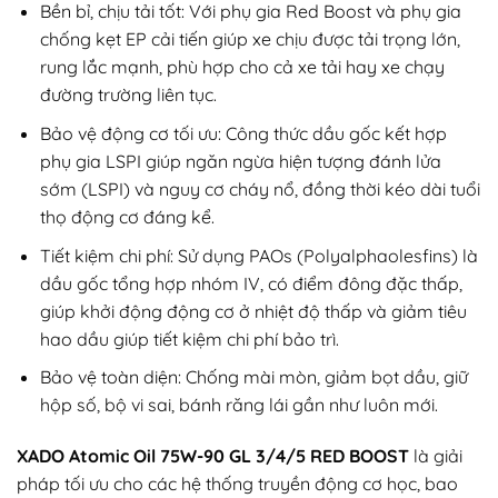
Bền bỉ, chịu tải tốt: Với phụ gia Red Boost và phụ gia
chống kẹt EP cải tiến giúp xe chịu được tải trọng lớn,
rung lắc mạnh, phù hợp cho cả xe tải hay xe chạy
đường trường liên tục.
Bảo vệ động cơ tối ưu: Công thức dầu gốc kết hợp
phụ gia LSPI giúp ngăn ngừa hiện tượng đánh lửa
sớm (LSPI) và nguy cơ cháy nổ, đồng thời kéo dài tuổi
thọ động cơ đáng kể.
Tiết kiệm chi phí: Sử dụng PAOs (Polyalphaolesfins) là
dầu gốc tổng hợp nhóm IV, có điểm đông đặc thấp,
giúp khởi động động cơ ở nhiệt độ thấp và giảm tiêu
hao dầu giúp tiết kiệm chi phí bảo trì.
Bảo vệ toàn diện: Chống mài mòn, giảm bọt dầu, giữ
hộp số, bộ vi sai, bánh răng lái gần như luôn mới.
XADO Atomic Oil 75W-90 GL 3/4/5 RED BOOST
là giải
pháp tối ưu cho các hệ thống truyền động cơ học, bao