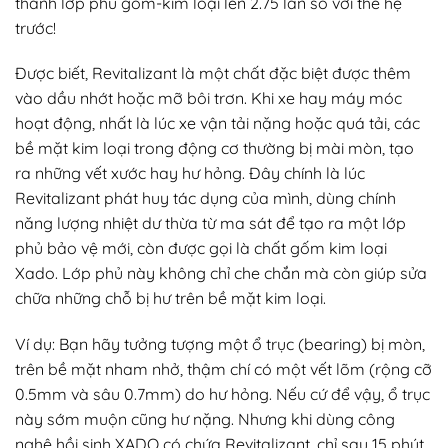
thành lớp phủ gốm-kim loại lên 2.75 lần so với thế hệ
trước!
Được biết, Revitalizant là một chất đặc biệt được thêm
vào dầu nhớt hoặc mỡ bôi trơn. Khi xe hay máy móc
hoạt động, nhất là lúc xe vận tải nặng hoặc quá tải, các
bề mặt kim loại trong động cơ thường bị mài mòn, tạo
ra những vết xước hay hư hỏng. Đây chính là lúc
Revitalizant phát huy tác dụng của mình, dùng chính
năng lượng nhiệt dư thừa từ ma sát để tạo ra một lớp
phủ bảo vệ mới, còn được gọi là chất gốm kim loại
Xado. Lớp phủ này không chỉ che chắn mà còn giúp sửa
chữa những chỗ bị hư trên bề mặt kim loại.
Ví dụ: Bạn hãy tưởng tượng một ổ trục (bearing) bị mòn,
trên bề mặt nham nhở, thậm chí có một vết lõm (rộng cỡ
0.5mm và sâu 0.7mm) do hư hỏng. Nếu cứ để vậy, ổ trục
này sớm muộn cũng hư nặng. Nhưng khi dùng công
nghệ hồi sinh XADO có chứa Revitalizant, chỉ sau 15 phút