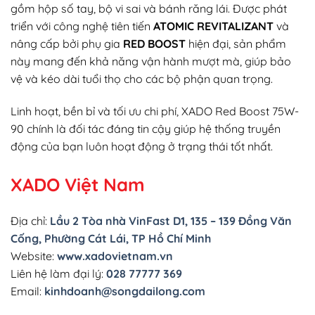
gồm hộp số tay, bộ vi sai và bánh răng lái. Được phát
triển với công nghệ tiên tiến
ATOMIC REVITALIZANT
và
nâng cấp bởi phụ gia
RED BOOST
hiện đại, sản phẩm
này mang đến khả năng vận hành mượt mà, giúp bảo
vệ và kéo dài tuổi thọ cho các bộ phận quan trọng.
Linh hoạt, bền bỉ và tối ưu chi phí, XADO Red Boost 75W-
90 chính là đối tác đáng tin cậy giúp hệ thống truyền
động của bạn luôn hoạt động ở trạng thái tốt nhất.
XADO Việt Nam
Địa chỉ:
Lầu 2 Tòa nhà VinFast D1, 135 – 139 Đồng Văn
Cống, Phường Cát Lái, TP Hồ Chí Minh
Website:
www.xadovietnam.vn
Liên hệ làm đại lý:
028 77777 369
Email:
kinhdoanh@songdailong.com