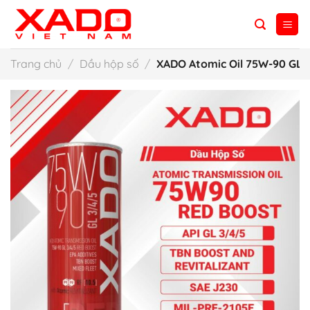
Bỏ
qua
nội
dung
Trang chủ
/
Dầu hộp số
/
XADO Atomic Oil 75W-90 GL 