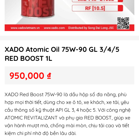
XADO Atomic Oil 75W-90 GL 3/4/5
RED BOOST 1L
950,000
₫
XADO Red Boost 75W-90
là dầu hộp số đa năng, phù
hợp mọi thời tiết, dùng cho xe ô tô, xe khách, xe tải, yêu
cầu thông số kỹ thuật API GL 3, 4 hoặc 5. Với công nghệ
ATOMIC REVITALIZANT và phụ gia RED BOOST, giúp xe
vận hành mượt mà, chống mài mòn, chịu tải cao và tiết
kiệm chi phí nhờ độ bền lâu dài.