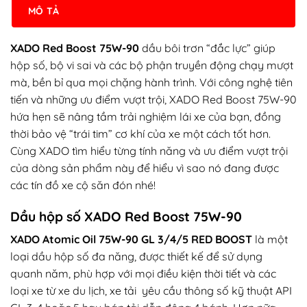
MÔ TẢ
XADO Red Boost 75W-90
dầu bôi trơn “đắc lực” giúp
hộp số, bộ vi sai và các bộ phận truyền động chạy mượt
mà, bền bỉ qua mọi chặng hành trình. Với công nghệ tiên
tiến và những ưu điểm vượt trội, XADO Red Boost 75W-90
hứa hẹn sẽ nâng tầm trải nghiệm lái xe của bạn, đồng
thời bảo vệ “trái tim” cơ khí của xe một cách tốt hơn.
Cùng XADO tìm hiểu từng tính năng và ưu điểm vượt trội
của dòng sản phẩm này để hiểu vì sao nó đang được
các tín đồ xe cộ săn đón nhé!
Dầu hộp số XADO Red Boost 75W-90
XADO Atomic Oil 75W-90 GL 3/4/5 RED BOOST
là một
loại dầu hộp số đa năng, được thiết kế để sử dụng
quanh năm, phù hợp với mọi điều kiện thời tiết và các
loại xe từ xe du lịch, xe tải yêu cầu thông số kỹ thuật API