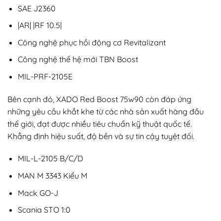
SAE J2360
|AR| |RF 10.5|
Công nghệ phục hồi động cơ Revitalizant
Công nghệ thế hệ mới TBN Boost
MIL-PRF-2105E
Bên cạnh đó, XADO Red Boost 75w90 còn đáp ứng
những yêu cầu khắt khe từ các nhà sản xuất hàng đầu
thế giới, đạt được nhiều tiêu chuẩn kỹ thuật quốc tế.
Khẳng định hiệu suất, độ bền và sự tin cậy tuyệt đối.
MIL-L-2105 B/C/D
MAN M 3343 Kiểu M
Mack GO-J
Scania STO 1:0