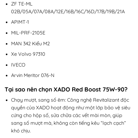
ZF TE-ML
02B/05A/07A/08A/12E/16B/16C/16D/17B/19B/21A
APIMT-1
MIL-PRF-2105E
MAN 342 Kiểu M2
Xe Volvo 97310
IVECO
Arvin Meritor 076-N
Tại sao nên chọn XADO Red Boost 75W-90?
Chạy mượt, sang số êm: Công nghệ Revitalizant độc
quyền của XADO hoạt động như một lớp bảo vệ siêu
cứng cho hộp số, sửa chữa các vết mài mòn, giúp
sang số mượt mà, không còn tiếng kêu “lạch cạch”
khó chịu.