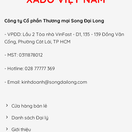
thay
nhớt
láp?
Công ty Cổ phần Thương mại Song Đại Long
- VPĐD: Lầu 2 Tòa nhà VinFast - D1, 135 - 139 Đồng Văn
Cống, Phường Cát Lái, TP HCM
- MST: 0311878012
- Hotline: 028 77777 369
- Email: kinhdoanh@songdailong.com
Cửa hàng bán lẻ
Danh sách Đại lý
Giới thiệu