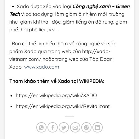
–
Xado được xếp vào loại
Công nghệ xanh – Green
Tech
vì có tác dụng làm giảm ô nhiễm môi trường
như giảm khí thải độc, giảm tiếng ồn độ rung, giảm
phế thải phế liệu, v.v …
Bạn có thể tìm hiểu thêm về công nghệ và sản
phẩm Xado qua trang web của http://xado-
vietnam.com/ hoặc trang web của Tập Đoàn
Xado
www.xado.com
Tham khảo thêm về Xado tại WIKIPEDIA:
https://en.wikipedia.org/wiki/XADO
https://en.wikipedia.org/wiki/Revitalizant