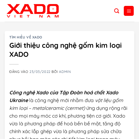
Bỏ
qua
nội
dung
TÌM HIỂU VỀ XADO
Giới thiệu công nghệ gốm kim loại
XADO
ĐĂNG VÀO
23/03/2022
BỞI
ADMIN
Công nghệ Xado của Tập Đoàn hoá chất Xado
Ukraine
là công nghệ mới nhằm đưa
vật liệu gốm
kim loại – metalceramic (cermet)
ứng dụng rộng rãi
cho mọi máy móc cơ khí, phương tiện cơ giới. Xado
vừa là phương pháp để hoá bền bề mặt, tăng độ
chính xác lắp ghép vừa là phương pháp sửa chữa
phục hồi hao mòn các chi tiết kim loại trong máy