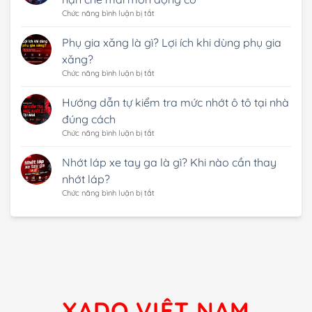
Revitalizant:
ở
Chức năng bình luận bị tắt
Cơ
Hiện
chế
tượng
Phụ gia xăng là gì? Lợi ích khi dùng phụ gia
hoạt
mài
xăng?
động
mòn
và
động
ở
Chức năng bình luận bị tắt
phiên
cơ
Phụ
bản
là
gia
Hướng dẫn tự kiểm tra mức nhớt ô tô tại nhà
nâng
gì?
xăng
đúng cách
cấp
Cách
là
Atomic
hạn
gì?
ở
Chức năng bình luận bị tắt
Revitalizant
chế
Lợi
Hướng
(RF)
mài
ích
dẫn
Nhớt láp xe tay ga là gì? Khi nào cần thay
mòn
khi
tự
nhớt láp?
động
dùng
kiểm
cơ
phụ
tra
ở
Chức năng bình luận bị tắt
gia
mức
Nhớt
xăng?
nhớt
láp
ô
xe
tô
tay
tại
ga
nhà
là
đúng
gì?
cách
Khi
nào
XADO VIỆT NAM
cần