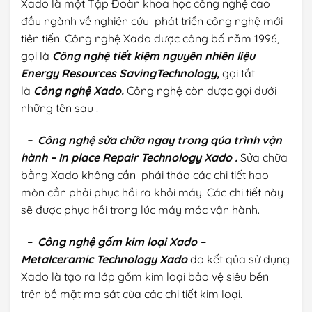
Xado là một Tập Đoàn khoa học công nghệ cao
đầu ngành về nghiên cứu phát triển công nghệ mới
tiên tiến. Công nghệ Xado được công bố năm 1996,
gọi là
Công nghệ tiết kiệm nguyên nhiên liệu
Energy Resources SavingTechnology,
gọi tắt
là
Công nghệ Xado.
Công nghệ còn được gọi dưới
những tên sau :
– Công nghệ sửa chữa ngay trong qúa trình vận
hành – In place Repair Technology Xado .
Sửa chữa
bằng Xado không cần phải tháo các chi tiết hao
mòn cần phải phục hồi ra khỏi máy. Các chi tiết này
sẽ được phục hồi trong lúc máy móc vận hành.
– Công nghệ gốm kim loại Xado –
Metalceramic Technology Xado
do kết qủa sử dụng
Xado là tạo ra lớp gốm kim loại bảo vệ siêu bền
trên bề mặt ma sát của các chi tiết kim loại.