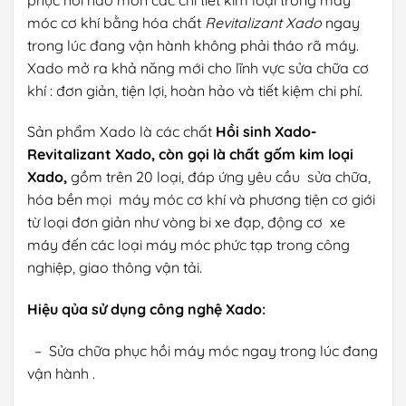
móc cơ khí bằng hóa chất
Revitalizant Xado
ngay
trong lúc đang vận hành không phải tháo rã máy.
Xado mở ra khả năng mới cho lĩnh vực sửa chữa cơ
khí : đơn giản, tiện lợi, hoàn hảo và tiết kiệm chi phí.
Sản phẩm Xado là các chất
Hồi sinh Xado-
Revitalizant Xado, còn gọi là chất gốm kim loại
Xado,
gồm trên 20 loại, đáp ứng yêu cầu sửa chữa,
hóa bền mọi máy móc cơ khí và phương tiện cơ giới
từ loại đơn giản như vòng bi xe đạp, động cơ xe
máy đến các loại máy móc phức tạp trong công
nghiệp, giao thông vận tải.
Hiệu qủa sử dụng công nghệ Xado:
– Sửa chữa phục hồi máy móc ngay trong lúc đang
vận hành .