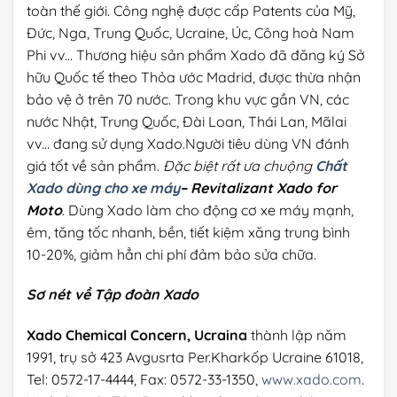
toàn thế giới. Công nghệ được cấp Patents của Mỹ,
Đức, Nga, Trung Quốc, Ucraine, Úc, Công hoà Nam
Phi vv… Thương hiệu sản phẩm Xado đã đăng ký Sở
hữu Quốc tế theo Thỏa ước Madrid, được thừa nhận
bảo vệ ở trên 70 nước. Trong khu vực gần VN, các
nước Nhật, Trung Quốc, Đài Loan, Thái Lan, Mãlai
vv… đang sử dụng Xado.Người tiêu dùng VN đánh
giá tốt về sản phẩm.
Đặc biệt rất ưa chuộng
Chất
Xado dùng cho xe máy
– Revitalizant Xado for
Moto
. Dùng Xado làm cho động cơ xe máy mạnh,
êm, tăng tốc nhanh, bền, tiết kiệm xăng trung bình
10-20%, giảm hẳn chi phí đảm bảo sửa chữa.
Sơ nét về Tập đoàn Xado
Xado Chemical Concern, Ucraina
thành lập năm
1991, trụ sở 423 Avgusrta Per.Kharkốp Ucraine 61018,
Tel: 0572-17-4444, Fax: 0572-33-1350,
www.xado.com
.