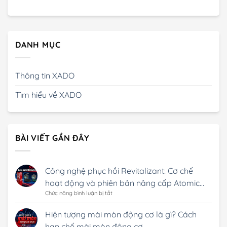
DANH MỤC
Thông tin XADO
Tìm hiểu về XADO
BÀI VIẾT GẦN ĐÂY
Công nghệ phục hồi Revitalizant: Cơ chế
hoạt động và phiên bản nâng cấp Atomic
ở
Chức năng bình luận bị tắt
Revitalizant (RF)
Công
nghệ
Hiện tượng mài mòn động cơ là gì? Cách
phục
hạn chế mài mòn động cơ
hồi