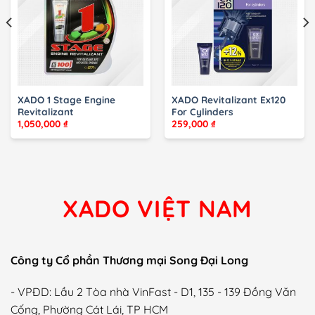
XADO 1 Stage Engine
XADO Revitalizant Ex120
Revitalizant
For Cylinders
1,050,000
₫
259,000
₫
XADO VIỆT NAM
Công ty Cổ phần Thương mại Song Đại Long
- VPĐD: Lầu 2 Tòa nhà VinFast - D1, 135 - 139 Đồng Văn
Cống, Phường Cát Lái, TP HCM