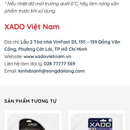
* Nếu nhiệt độ môi trường dưới 0˚C, hãy làm nóng sản
phẩm trước khi sử dụng.
XADO Việt Nam
Địa chỉ:
Lầu 2 Tòa nhà VinFast D1, 135 – 139 Đồng Văn
Cống, Phường Cát Lái, TP Hồ Chí Minh
Website:
www.xadovietnam.vn
Liên hệ làm đại lý:
028 77777 369
Email:
kinhdoanh@songdailong.com
SẢN PHẨM TƯƠNG TỰ