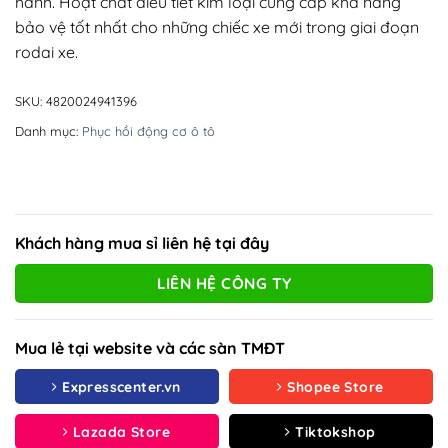
hành. Hoạt chất điều tiết kim loại cung cấp khả năng
bảo vệ tốt nhất cho những chiếc xe mới trong giai đoạn
rodai xe.
SKU:
4820024941396
Danh mục:
Phục hồi động cơ ô tô
Khách hàng mua sỉ liên hệ tại đây
LIÊN HỆ CÔNG TY
Mua lẻ tại website và các sàn TMĐT
Expresscenter.vn
Shopee Store
Lazada Store
Tiktokshop