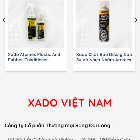
Xado Atomex Plastic And
Xado Chất Bảo Dưỡng Cao
Rubber Conditioner
Su Và Nhựa Nhám Atomex
Concentrate
XADO VIỆT NAM
Công ty Cổ phần Thương mại Song Đại Long
- VPĐD: Lầu 2 Tòa nhà VinFast - D1, 135 - 139 Đồng Văn